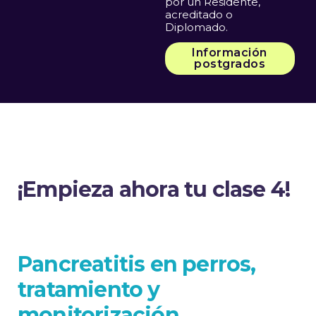
por un Residente,
acreditado o
Diplomado.
Información
postgrados
¡Empieza ahora tu clase 4!
Pancreatitis en perros,
tratamiento y
monitorización