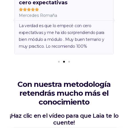






r
r
Sara Valdivieso
Mo
m
m
á
á
s
s
Increïble! Buenos métodos de aprendizaje.
Un 
A
S
Muy buenos guías y acompañantes para el
det
n
i
t
g
conocimiento. Muy muy contenta. He
día
ra
e
u
aprendido muchísimo!
y
r
i
i
e
o
n
r
t
e
Con nuestra metodología
retendrás mucho más el
conocimiento
¡Haz clic en el vídeo para que Laia te lo
cuente!