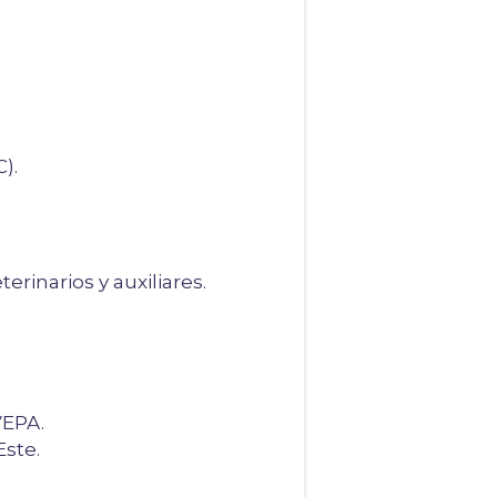
).
rinarios y auxiliares.
VEPA.
Este.