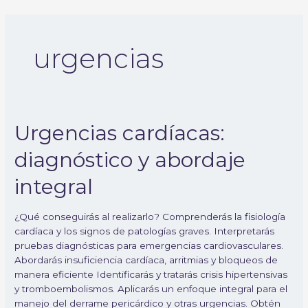
Ir
al
contenido
urgencias
Urgencias
Urgencias cardíacas:
cardíacas:
diagnóstico y abordaje
diagnóstico
y
integral
abordaje
integral
¿Qué conseguirás al realizarlo? Comprenderás la fisiología
cardíaca y los signos de patologías graves. Interpretarás
pruebas diagnósticas para emergencias cardiovasculares.
Abordarás insuficiencia cardíaca, arritmias y bloqueos de
manera eficiente Identificarás y tratarás crisis hipertensivas
y tromboembolismos. Aplicarás un enfoque integral para el
manejo del derrame pericárdico y otras urgencias. Obtén