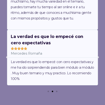
n
i
muchísimo, hay mucha variedad en el temario,
t
g
puedes tomarte tu tiempo al ser online e ir a tu
e
u
ritmo, además de que conoces a muchísima gente
r
i
s
con mismos propósitos y gustos que tu.
i
e
o
n
r
t
L
L
e
e
e
La verdad es que lo empecé con
e
e
cero expectativas
r
r
m
m





á
á
Mercedes Romaña
s
s
A
S
n
i
La verdad es que lo empecé con cero expectativas y
t
g
me ha ido sorprendiendo para bien módulo a módulo
e
u
. Muy buen temario y muy practico. Lo recomiendo
r
i
100%
i
e
o
n
r
t
e