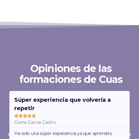
Opiniones de las
formaciones de Cuas
L
L
e
e
Súper experiencia que volvería a
e
e
repetir
r
r
m
m





á
á
Gloria Garcia Castro
s
s
A
Ha sido una súper experiencia ya que aprendes
S