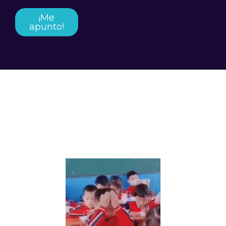
¡Me
apunto!