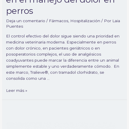
perros
Deja un comentario
/
Fármacos
,
Hospitalización
/ Por
Laia
Puentes
El control efectivo del dolor sigue siendo una prioridad en
medicina veterinaria moderna. Especialmente en perros
con dolor crónico, en pacientes geriátricos o en
posoperatorios complejos, el uso de analgésicos
coadyuvantes puede marcar la diferencia entre un animal
simplemente estable y uno verdaderamente cómodo. En
este marco, Tralieve®, con tramadol clorhidrato, se
consolida como una …
Leer más »
Synulox
en
la
clínica