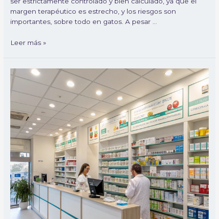
ser estrictamente controlado y bien calculado, ya que el
margen terapéutico es estrecho, y los riesgos son
importantes, sobre todo en gatos. A pesar …
Leer más »
Top
10
fármacos
de
humana
más
prescritos
en
medicina
veterinaria