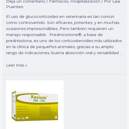
Deja un comentario
/
Fármacos
,
Hospitalización
/ Por
Laia
Puentes
El uso de glucocorticoides en veterinaria es tan común
como controvertido. Son eficaces, potentes, y en muchas
ocasiones imprescindibles. Pero también requieren un
manejo responsable. Prednicortone®, a base de
prednisolona, es uno de los corticosteroides más utilizados
en la clínica de pequeños animales, gracias a su amplio
rango de indicaciones, buena absorción oral y versatilidad …
Leer más »
Kesium
en
clínica
diaria:
eficacia,
accesibilidad
y
buen