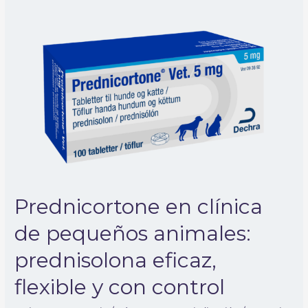
Prednicortone
en
clínica
de
pequeños
animales:
prednisolona
eficaz,
flexible
y
con
control
Prednicortone en clínica
de pequeños animales:
prednisolona eficaz,
flexible y con control