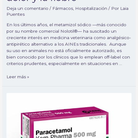
Deja un comentario
/
Fármacos
,
Hospitalización
/ Por
Laia
Puentes
En los últimos años, el metamizol sódico —más conocido
por su nombre comercial Nolotil®— ha suscitado un
creciente interés en medicina veterinaria como analgésico-
antipirético alternativo a los AINEs tradicionales. Aunque
su uso en animales no está oficialmente autorizado, es
bien conocido por los clínicos que lo emplean off-label con
criterios prudentes, especialmente en situaciones en …
Leer más »
Paracetamol
en
perros
y
gatos:
usos
clínicos,