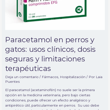
dosis
seguras
y
limitaciones
terapéuticas
Paracetamol en perros y
gatos: usos clínicos, dosis
seguras y limitaciones
terapéuticas
Deja un comentario
/
Fármacos
,
Hospitalización
/ Por
Laia
Puentes
El paracetamol (acetaminofén) no suele ser la primera
opción en la medicina veterinaria, pero bajo ciertas
condiciones, puede ofrecer un efecto analgésico y
antipirético útil, particularmente en perros. Su uso debe