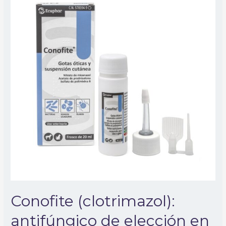
antifúngico
de
elección
en
el
tratamiento
tópico
de
otitis
y
dermatomicosis
Conofite (clotrimazol):
antifúngico de elección en