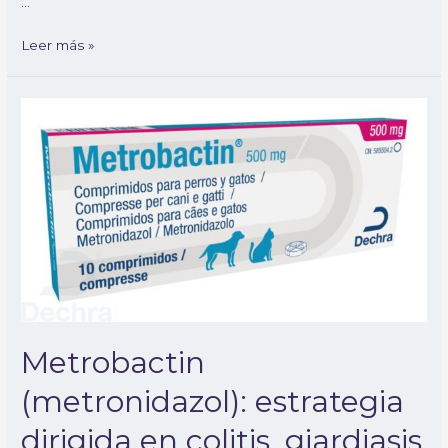
…
Leer más »
Metrobactin
(metronidazol):
estrategia
dirigida
en
colitis,
giardiasis
e
infecciones
anaerobias
en
perros
Metrobactin
y
gatos
(metronidazol): estrategia
dirigida en colitis, giardiasis