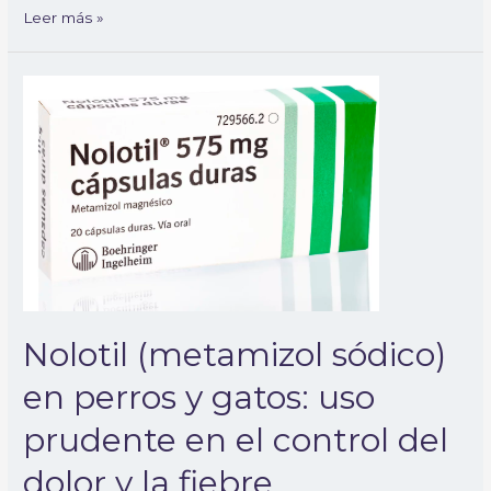
Leer más »
Nolotil
(metamizol
sódico)
en
perros
y
gatos:
uso
prudente
en
el
control
Nolotil (metamizol sódico)
del
dolor
en perros y gatos: uso
y
prudente en el control del
la
fiebre
dolor y la fiebre