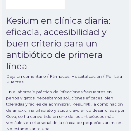
criterio
para
un
Kesium en clínica diaria:
antibiótico
de
eficacia, accesibilidad y
primera
línea
buen criterio para un
antibiótico de primera
línea
Deja un comentario
/
Fármacos
,
Hospitalización
/ Por
Laia
Puentes
En el abordaje práctico de infecciones frecuentes en
perros y gatos, necesitamos soluciones eficaces, bien
toleradas y fáciles de administrar. Kesium®, la combinación
de amoxicilina trihidrato y ácido clavulánico desarrollada por
Ceva, se ha convertido en uno de los antibióticos más
versátiles en el arsenal de la clínica de pequeños animales.
No estamos ante una …