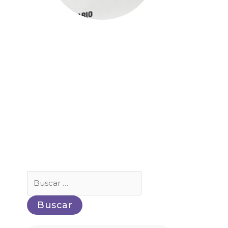
Buscar
s
por: