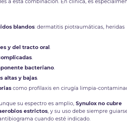
les a esta combinación. En clínica, es especialme
jidos blandos
: dermatitis piotraumáticas, heridas
s y del tracto oral
.
 complicadas
.
mponente bacteriano
.
s altas y bajas
.
orias
como profilaxis en cirugía limpia-contamina
aunque su espectro es amplio,
Synulox no cubre
erobios estrictos
, y su uso debe siempre guiars
 o antibiograma cuando esté indicado.