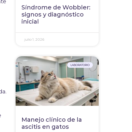
nte
Síndrome de Wobbler:
signos y diagnóstico
inicial
julio 1, 2026
LABORATORIO
da.
e
Manejo clínico de la
ascitis en gatos