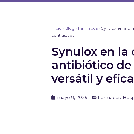
Ir
al
contenido
Inicio
»
Blog
»
Fármacos
»
Synulox en la clín
contrastada
Synulox en la 
antibiótico de
versátil y efi
mayo 9, 2025
Fármacos
,
Hosp