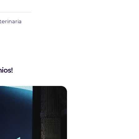
erinaria
ios!