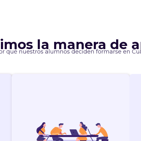
imos la manera de 
or qué nuestros alumnos deciden formarse en Cu