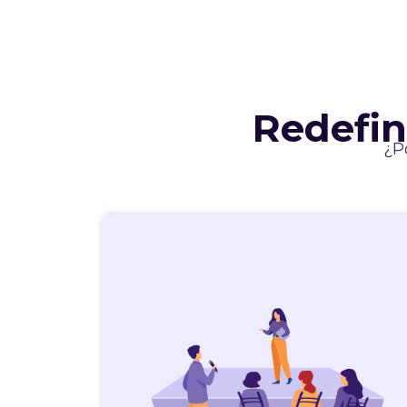
Redefin
¿P