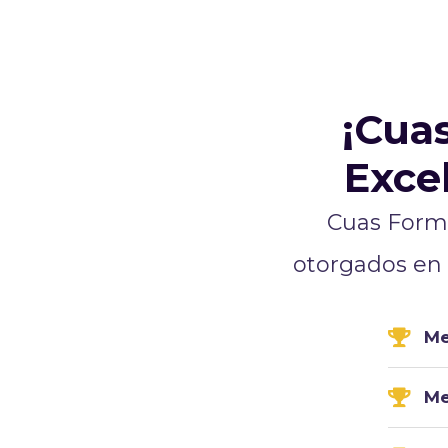
¡Cua
Exce
Cuas Forma
otorgados en 
Me
Me