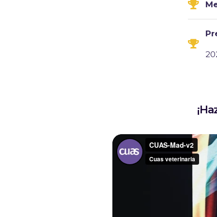
Me
Pr
20
¡Ha