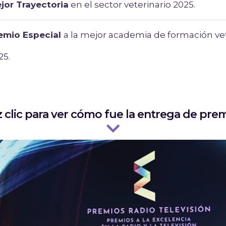
jor Trayectoria
en el sector veterinario 2025.
emio Especial
a la mejor academia de formación vet
25.
z clic para ver cómo fue la entrega de prem