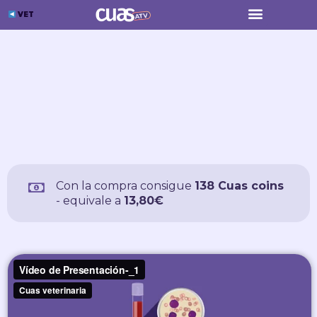
Menú
Ir
VET
al
contenido
Con la compra consigue
138 Cuas coins
- equivale a
13,80€