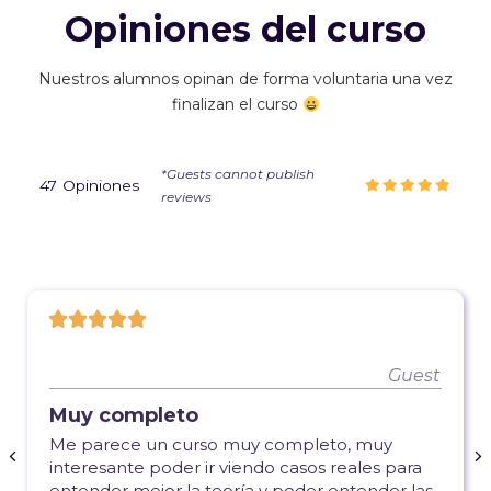
Opiniones del curso
Nuestros alumnos opinan de forma voluntaria una vez
finalizan el curso
*Guests cannot publish
47
Opiniones
reviews
5.0/5





Guest
Útil y práctico
ompleto, muy
Totalmente recomendable.
casos reales para
descubrimiento el saber int
poder entender las
DotPlot!