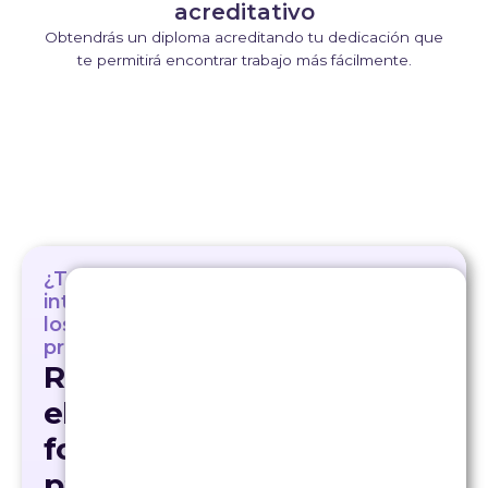
acreditativo
Obtendrás un diploma acreditando tu dedicación que
te permitirá encontrar trabajo más fácilmente.
¿Te
interesan
los
programas?
Rellena
el
formulario
para