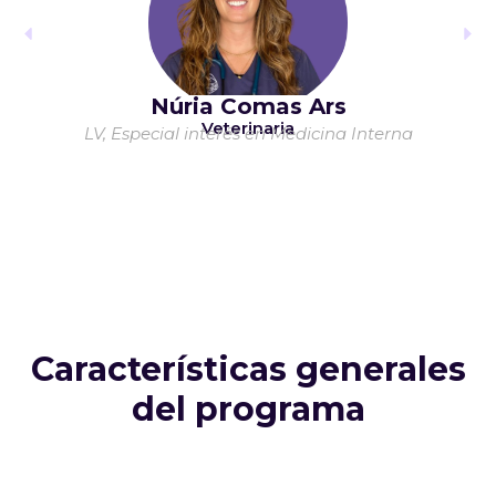
Núria Comas Ars
Veterinaria
LV, Especial interés en Medicina Interna
Características generales
del programa