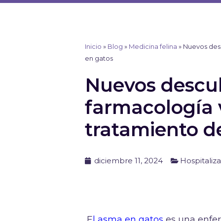
Ir
al
contenido
Inicio
»
Blog
»
Medicina felina
»
Nuevos desc
en gatos
Nuevos descub
farmacología v
tratamiento d
diciembre 11, 2024
Hospitaliz
E
l asma en gatos
es una enfer