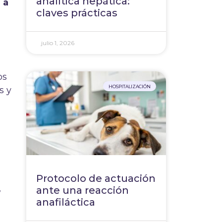
analítica hepática:
 a
claves prácticas
julio 1, 2026
os
HOSPITALIZACIÓN
s y
Protocolo de actuación
,
ante una reacción
anafiláctica