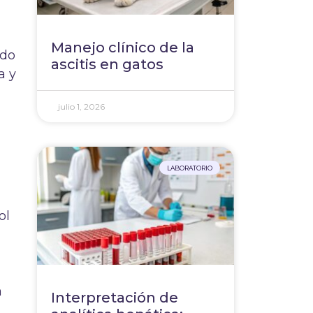
Manejo clínico de la
ido
ascitis en gatos
a y
julio 1, 2026
LABORATORIO
ol
a
Interpretación de