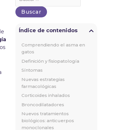
por:
Índice de contenidos
de
gía
Comprendiendo el asma en
tos
gatos
Definición y fisiopatología
Síntomas
a
Nuevas estrategias
farmacológicas
Corticoides inhalados
Broncodilatadores
Nuevos tratamientos
biológicos: anticuerpos
monoclonales