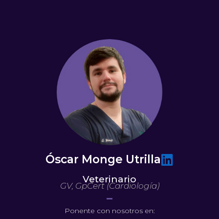
Ir
al
contenido
Óscar Monge Utrilla
Veterinario
GV, GpCert (Cardiología)
Ponente con nosotros en: