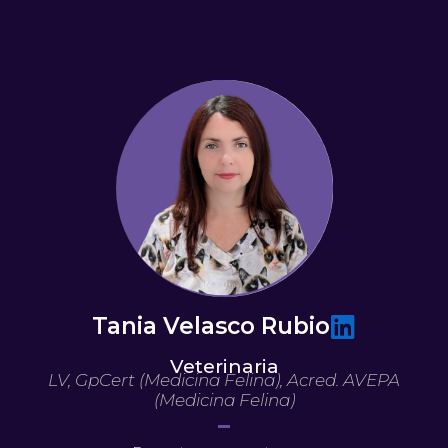
Ir
al
contenido
Tania Velasco Rubio
Veterinaria
LV, GpCert (Medicina Felina), Acred. AVEPA
(Medicina Felina)