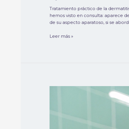
Tratamiento práctico de la dermati
hemos visto en consulta: aparece de
de su aspecto aparatoso, si se aborda
Leer más »
Manejo
del
dolor
en
pacientes
oncológicos