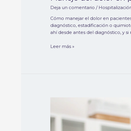
Deja un comentario
/
Hospitalizació
Cómo manejar el dolor en pacientes 
diagnóstico, estadificación o quimio
ahí desde antes del diagnóstico, y s
Leer más »
Errores
comunes
en
el
manejo