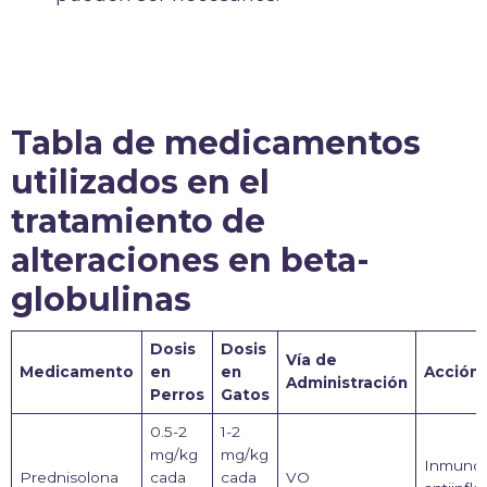
Tabla de medicamentos
utilizados en el
tratamiento de
alteraciones en beta-
globulinas
Dosis
Dosis
Vía de
Medicamento
en
en
Acción
Administración
Perros
Gatos
0.5-2
1-2
mg/kg
mg/kg
Inmunos
Prednisolona
cada
cada
VO