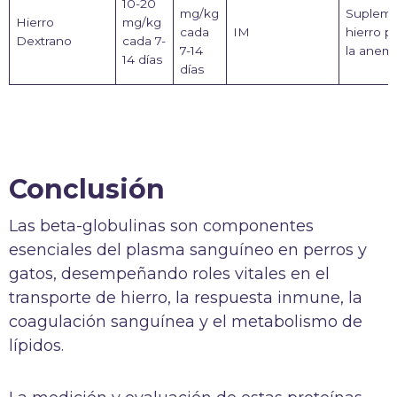
10-20
mg/kg
Supleme
Hierro
mg/kg
cada
IM
hierro pa
Dextrano
cada 7-
7-14
la anemi
14 días
días
Conclusión
Las beta-globulinas son componentes
esenciales del plasma sanguíneo en perros y
gatos, desempeñando roles vitales en el
transporte de hierro, la respuesta inmune, la
coagulación sanguínea y el metabolismo de
lípidos.