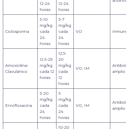
antiinfl
12-24
12-24
horas
horas
5-10
5-7
mg/kg
mg/kg
Ciclosporina
cada
cada
VO
Inmunos
24
24
horas
horas
12.5-
12.5-25
20
Amoxicilina-
mg/kg
mg/kg
Antibiót
VO, IM
Clavulánico
cada 12
cada
amplio 
horas
12
horas
5-20
5
mg/kg
mg/kg
Antibiót
Enrofloxacina
cada
cada
VO, IM
amplio 
24
24
horas
horas
10-20