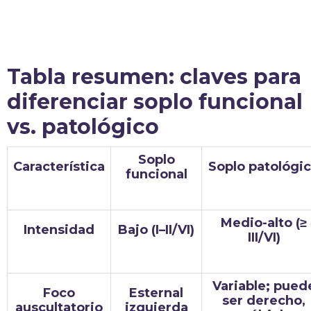
Tabla resumen: claves para
diferenciar soplo funcional
vs. patológico
Soplo
Característica
Soplo patológi
funcional
Medio-alto (≥
Intensidad
Bajo (I–II/VI)
III/VI)
Variable; pued
Foco
Esternal
ser derecho,
auscultatorio
izquierda