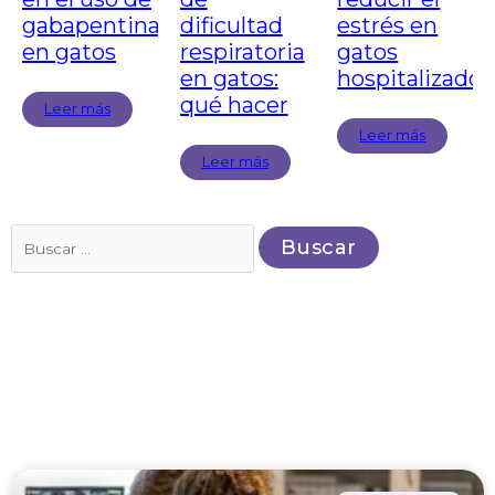
gabapentina
dificultad
estrés en
en gatos
respiratoria
gatos
en gatos:
hospitalizados
qué hacer
Leer más
Leer más
Leer más
Buscar
por: