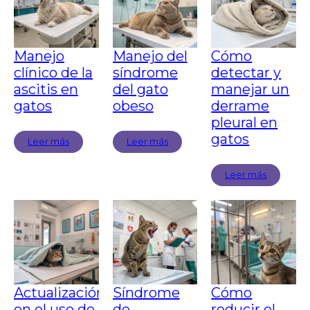
Manejo
Manejo del
Cómo
clínico de la
síndrome
detectar y
ascitis en
del gato
manejar un
gatos
obeso
derrame
pleural en
gatos
Leer más
Leer más
Leer más
Actualización
Síndrome
Cómo
en el uso de
de
reducir el