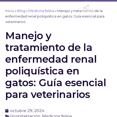
Ir
al
Inicio
»
Blog
»
Medicina felina
»
Manejo y tratamiento de la
contenido
enfermedad renal poliquística en gatos: Guía esencial para
veterinarios
Manejo y
tratamiento de la
enfermedad renal
poliquística en
gatos: Guía esencial
para veterinarios
octubre 29, 2024
Hospitalización
,
Medicina felina