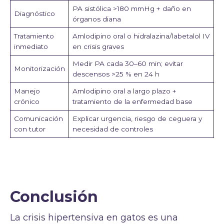
PA sistólica >180 mmHg + daño en
Diagnóstico
órganos diana
Tratamiento
Amlodipino oral o hidralazina/labetalol IV
inmediato
en crisis graves
Medir PA cada 30–60 min; evitar
Monitorización
descensos >25 % en 24 h
Manejo
Amlodipino oral a largo plazo +
crónico
tratamiento de la enfermedad base
Comunicación
Explicar urgencia, riesgo de ceguera y
con tutor
necesidad de controles
Conclusión
La crisis hipertensiva en gatos es una