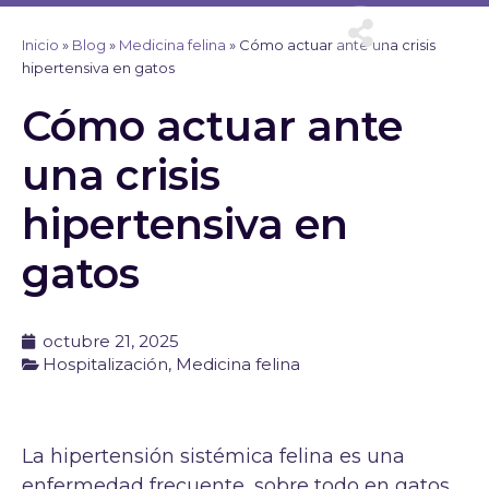
Ir
al
Inicio
»
Blog
»
Medicina felina
»
Cómo actuar ante una crisis
contenido
hipertensiva en gatos
Cómo actuar ante
una crisis
hipertensiva en
gatos
octubre 21, 2025
Hospitalización
,
Medicina felina
La hipertensión sistémica felina es una
enfermedad frecuente, sobre todo en gatos