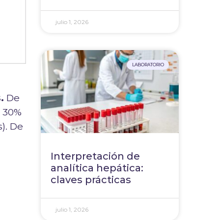
julio 1, 2026
LABORATORIO
.
De
l 30%
). De
Interpretación de
analítica hepática:
claves prácticas
julio 1, 2026