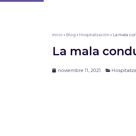
Ir
al
contenido
Inicio
»
Blog
»
Hospitalización
»
La mala con
La mala condu
noviembre 11, 2021
Hospitaliz