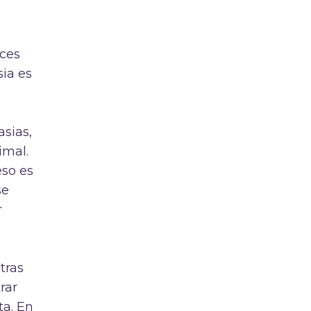
eces
sia es
asias,
imal.
so es
se
r
tras
rar
ta. En