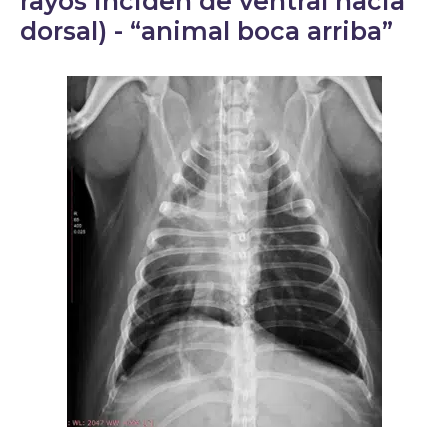
rayos inciden de ventral hacia
dorsal) - “animal boca arriba”