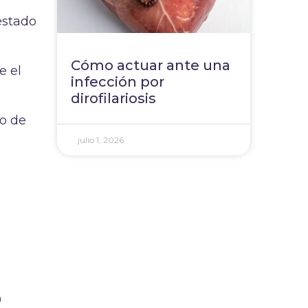
 estado
Cómo actuar ante una
e el
infección por
dirofilariosis
do de
julio 1, 2026
.
0