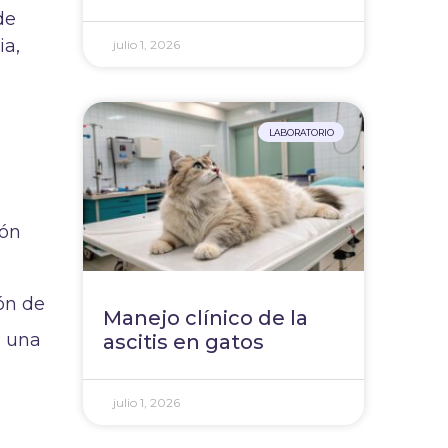
de
ia,
julio 1, 2026
LABORATORIO
ión
ón de
Manejo clínico de la
n una
ascitis en gatos
julio 1, 2026