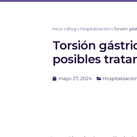
Ir
al
contenido
Inicio
»
Blog
»
Hospitalización
»
Torsión gás
Torsión gástri
posibles trat
mayo 27, 2024
Hospitalizació