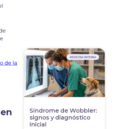
el
ede
de
MEDICINA INTERNA
o de la
 en
Síndrome de Wobbler:
signos y diagnóstico
inicial