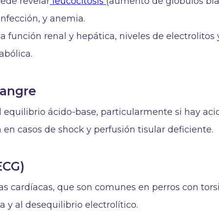
de revelar
leucocitosis
(aumento de glóbulos bl
infección, y anemia.
 función renal y hepática, niveles de electrolitos 
abólica.
sangre
el equilibrio ácido-base, particularmente si hay aci
n casos de shock y perfusión tisular deficiente.
ECG)
ias cardíacas, que son comunes en perros con tors
 y al desequilibrio electrolítico.