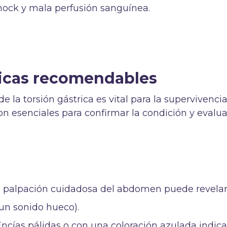
shock y mala perfusión sanguínea.
icas recomendables
de la torsión gástrica es vital para la supervivencia
on esenciales para confirmar la condición y evalua
 palpación cuidadosa del abdomen puede revela
un sonido hueco).
Encías pálidas o con una coloración azulada indic