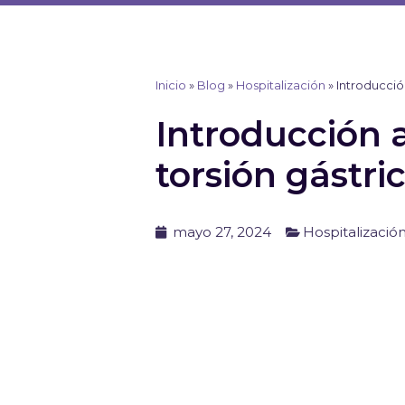
Ir
al
contenido
Inicio
»
Blog
»
Hospitalización
»
Introducció
Introducción a
torsión gástri
mayo 27, 2024
Hospitalizació