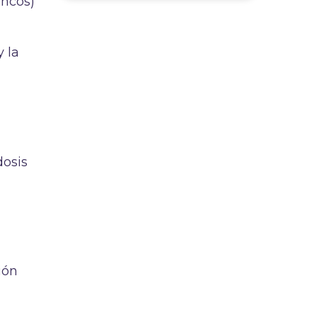
ancos)
y la
dosis
ión