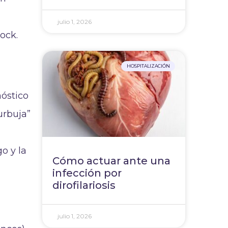
julio 1, 2026
ock.
HOSPITALIZACIÓN
nóstico
urbuja”
o y la
Cómo actuar ante una
infección por
dirofilariosis
julio 1, 2026