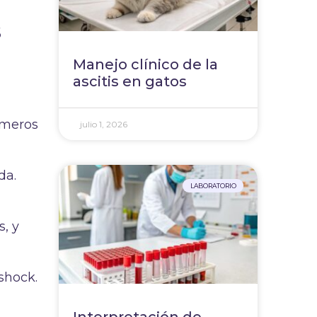
s
Manejo clínico de la
ascitis en gatos
imeros
julio 1, 2026
da.
LABORATORIO
s, y
shock.