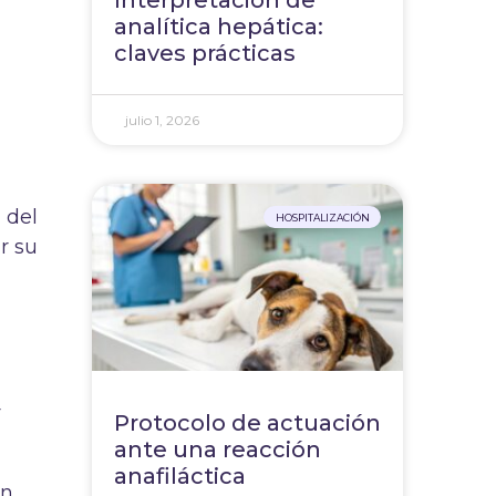
Interpretación de
analítica hepática:
claves prácticas
julio 1, 2026
 del
HOSPITALIZACIÓN
r su
r
Protocolo de actuación
ante una reacción
anafiláctica
an