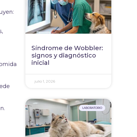
luyen:
s,
Síndrome de Wobbler:
signos y diagnóstico
inicial
comida
julio 1, 2026
uede
n.
LABORATORIO