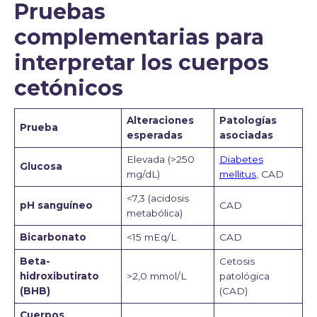
Pruebas
complementarias para
interpretar los cuerpos
cetónicos
Alteraciones
Patologías
Prueba
esperadas
asociadas
Elevada (>250
Diabetes
Glucosa
mg/dL)
mellitus
, CAD
<7,3 (acidosis
pH sanguíneo
CAD
metabólica)
Bicarbonato
<15 mEq/L
CAD
Beta-
Cetosis
hidroxibutirato
>2,0 mmol/L
patológica
(BHB)
(CAD)
Cuerpos