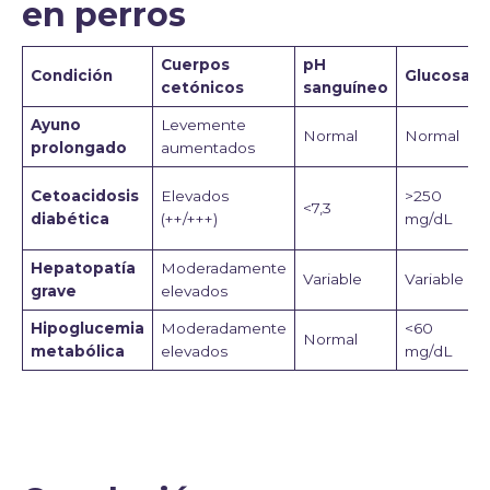
en perros
Cuerpos
pH
Condición
Glucosa
cetónicos
sanguíneo
Ayuno
Levemente
Normal
Normal
prolongado
aumentados
Cetoacidosis
Elevados
>250
<7,3
diabética
(++/+++)
mg/dL
Hepatopatía
Moderadamente
Variable
Variable
grave
elevados
Hipoglucemia
Moderadamente
<60
Normal
metabólica
elevados
mg/dL