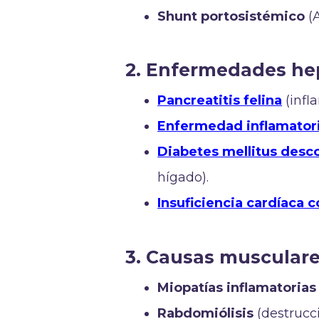
Shunt portosistémico
(A
2. Enfermedades he
Pancreatitis felina
(infl
Enfermedad inflamatoria 
Diabetes mellitus des
hígado).
Insuficiencia cardíaca 
3. Causas musculare
Miopatías inflamatorias
Rabdomiólisis
(destrucc