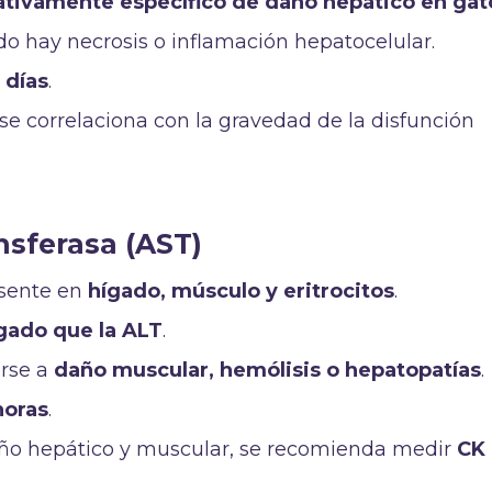
lativamente específico de daño hepático en gat
do hay necrosis o inflamación hepatocelular.
 días
.
se correlaciona con la gravedad de la disfunción
sferasa (AST)
esente en
hígado, músculo y eritrocitos
.
ígado que la ALT
.
rse a
daño muscular, hemólisis o hepatopatías
.
horas
.
daño hepático y muscular, se recomienda medir
CK