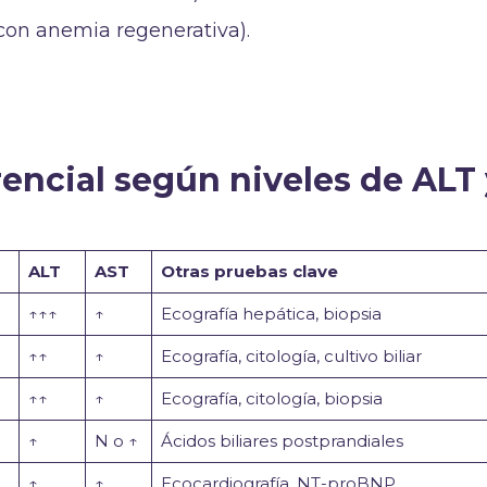
con anemia regenerativa).
rencial según niveles de ALT
ALT
AST
Otras pruebas clave
↑↑↑
↑
Ecografía hepática, biopsia
↑↑
↑
Ecografía, citología, cultivo biliar
↑↑
↑
Ecografía, citología, biopsia
↑
N o ↑
Ácidos biliares postprandiales
↑
↑
Ecocardiografía, NT-proBNP