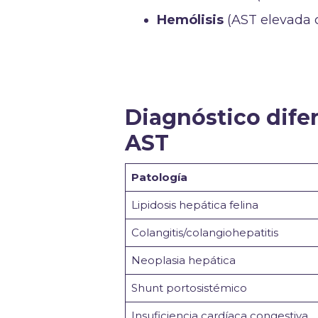
Hemólisis
(AST elevada 
Diagnóstico dife
AST
Patología
Lipidosis hepática felina
Colangitis/colangiohepatitis
Neoplasia hepática
Shunt portosistémico
Insuficiencia cardíaca congestiva