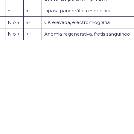
↑
↑
Lipasa pancreática específica
N o ↑
↑↑
CK elevada, electromiografía
N o ↑
↑↑
Anemia regenerativa, frotis sanguíneo