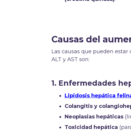
Causas del aumen
Las causas que pueden estar 
ALT y AST son:
1. Enfermedades hep
Lipidosis hepática felin
Colangitis y colangiohe
Neoplasias hepáticas
(l
Toxicidad hepática
(para