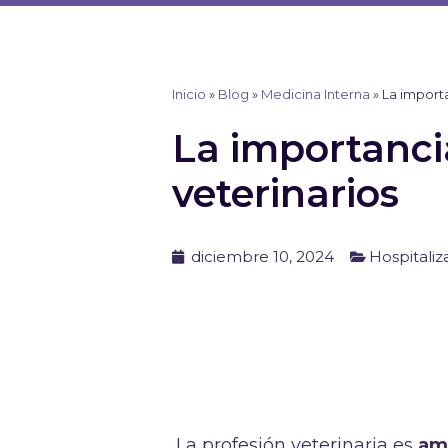
Ir
al
contenido
Inicio
»
Blog
»
Medicina Interna
»
La importa
La importanci
veterinarios
diciembre 10, 2024
Hospitaliz
La profesión veterinaria es
am