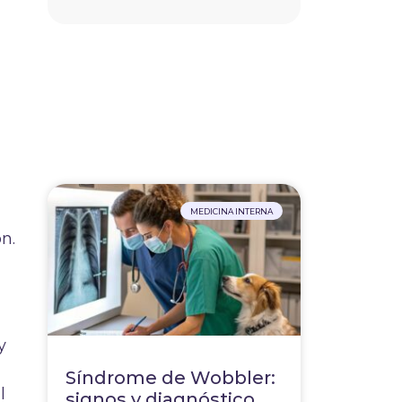
MEDICINA INTERNA
n.
y
Síndrome de Wobbler:
l
signos y diagnóstico