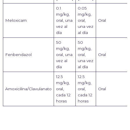
0.1
0.05
mg/kg,
mg/kg,
Meloxicam
oral, una
oral,
Oral
vez al
una vez
día
al día
50
50
mg/kg,
mg/kg,
Fenbendazol
oral, una
oral,
Oral
vez al
una vez
día
al día
12.5
12.5
mg/kg,
mg/kg,
Amoxicilina/Clavulanato
oral,
oral,
Oral
cada 12
cada 12
horas
horas