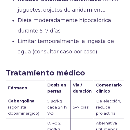
juguetes, objetos de anidamiento
Dieta moderadamente hipocalórica
durante 5–7 días
Limitar temporalmente la ingesta de
agua (consultar caso por caso)
Tratamiento médico
Dosis en
Vía /
Comentario
Fármaco
perras
duración
clínico
Cabergolina
5 μg/kg
De elección,
(agonista
cada 24 h
5–7 días
reduce
dopaminérgico)
VO
prolactina
0.1–0.2
Alternativa
mg/kg
útil, menos