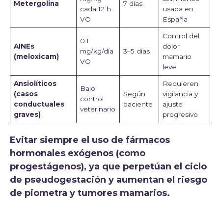
Metergolina
7 días
cada 12 h
usada en
VO
España
Control del
0.1
AINEs
dolor
mg/kg/día
3–5 días
(meloxicam)
mamario
VO
leve
Ansiolíticos
Requieren
Bajo
(casos
Según
vigilancia y
control
conductuales
paciente
ajuste
veterinario
graves)
progresivo
Evitar siempre el uso de fármacos
hormonales exógenos (como
progestágenos), ya que perpetúan el ciclo
de pseudogestación y aumentan el riesgo
de piometra y tumores mamarios.