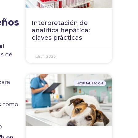
eños
Interpretación de
analítica hepática:
claves prácticas
el
as de
julio 1, 2026
para
HOSPITALIZACIÓN
es como
o
/h en