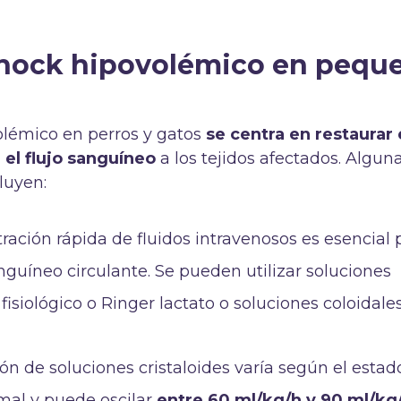
shock hipovolémico en pequ
olémico en perros y gatos
se centra en restaurar 
el flujo sanguíneo
a los tejidos afectados. Algun
luyen:
tración rápida de fluidos intravenosos es esencial 
guíneo circulante. Se pueden utilizar soluciones
 fisiológico o Ringer lactato o soluciones coloidal
ón de soluciones cristaloides varía según el estad
al y puede oscilar
entre 60 ml/kg/h y 90 ml/kg