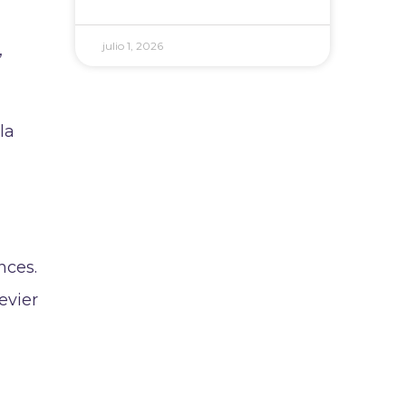
julio 1, 2026
,
la
nces.
evier