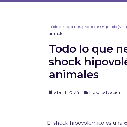
Ir
al
contenido
Inicio
»
Blog
»
Postgrado de Urgencia (VET
animales
Todo lo que ne
shock hipovo
animales
abril 1, 2024
Hospitalización
,
P
El shock hipovolémico es una