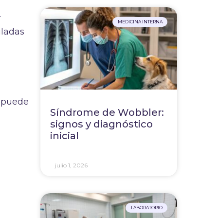
.
MEDICINA INTERNA
uladas
d
e puede
Síndrome de Wobbler:
signos y diagnóstico
inicial
julio 1, 2026
LABORATORIO