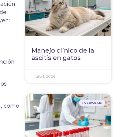
uación
 de
yen:
Manejo clínico de la
ascitis en gatos
unción
julio 1, 2026
los
LABORATORIO
a, como