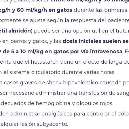
kg/h y 60 ml/kg/h en gatos
durante las primeras
iormente se ajusta según la respuesta del pacient
etil almidón
) puede ser una opción útil en el trat
en perros y gatos, y las
dosis iniciales suelen se
 de 5 a 10 ml/kg en gatos por vía intravenosa
. E
enta que el hetastarch tiene un efecto de larga d
l sistema circulatorio durante varias horas.
En casos graves de shock hipovolémico causado po
ser necesario administrar una transfusión de san
s adecuados de hemoglobina y glóbulos rojos.
en administrar analgésicos para controlar el dolo
alquier lesión subyacente.