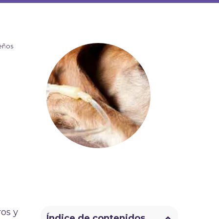
eños
os y
Índice de contenidos