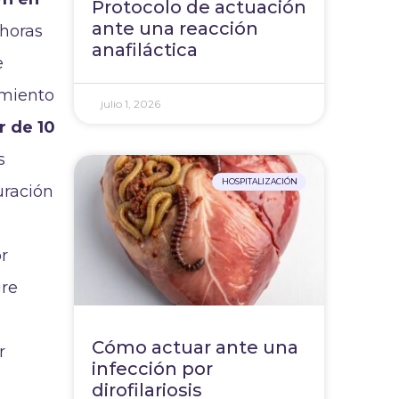
Protocolo de actuación
ante una reacción
 horas
anafiláctica
e
amiento
julio 1, 2026
r de 10
s
HOSPITALIZACIÓN
uración
r
gre
Cómo actuar ante una
r
infección por
dirofilariosis