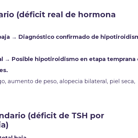
ario (déficit real de hormona
 baja → Diagnóstico confirmado de hipotiroidi
l → Posible hipotiroidismo en etapa temprana 
es.
go, aumento de peso, alopecia bilateral, piel seca,
dario (déficit de TSH por
ia)