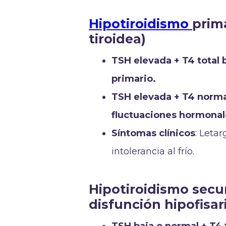
Hipotiroidismo
prim
tiroidea)
TSH elevada + T4 total
primario.
TSH elevada + T4 norma
fluctuaciones hormonal
Síntomas clínicos
: Letar
intolerancia al frío.
Hipotiroidismo secun
disfunción hipofisar