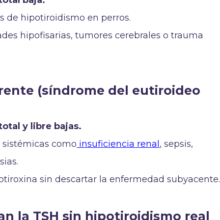
otal baja.
s de hipotiroidismo en perros.
es hipofisarias, tumores cerebrales o trauma
ente (síndrome del eutiroideo
otal y libre bajas.
 sistémicas como
insuficiencia renal
, sepsis,
sias.
votiroxina sin descartar la enfermedad subyacente
n la TSH sin hipotiroidismo real