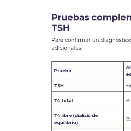
Pruebas compleme
TSH
Para confirmar un diagnóstico
adicionales:
Al
Prueba
e
TSH
El
T4 total
Ba
T4 libre (diálisis de
Ba
equilibrio)