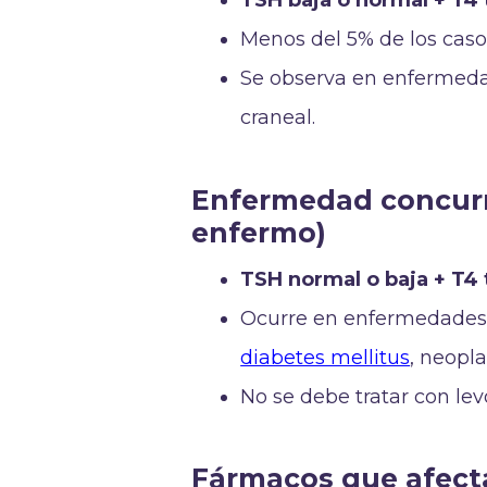
TSH baja o normal + T4 t
Menos del 5% de los caso
Se observa en enfermedad
craneal.
Enfermedad concurr
enfermo)
TSH normal o baja + T4 t
Ocurre en enfermedades
diabetes mellitus
, neopla
No se debe tratar con le
Fármacos que afecta