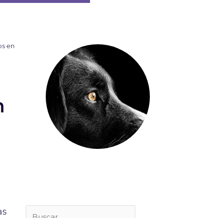
os en
n
Buscar
as