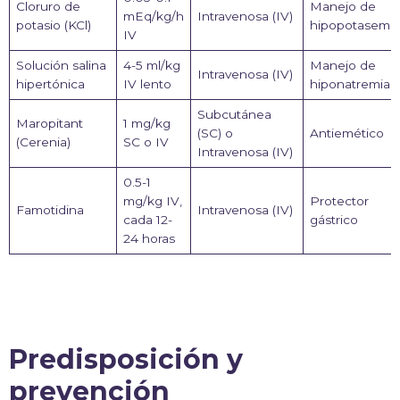
Cloruro de
Manejo de
mEq/kg/h
Intravenosa (IV)
potasio (KCl)
hipopotasemia
IV
Solución salina
4-5 ml/kg
Manejo de
Intravenosa (IV)
hipertónica
IV lento
hiponatremia
Subcutánea
Maropitant
1 mg/kg
(SC) o
Antiemético
(Cerenia)
SC o IV
Intravenosa (IV)
0.5-1
mg/kg IV,
Protector
Famotidina
Intravenosa (IV)
cada 12-
gástrico
24 horas
Predisposición y
prevención