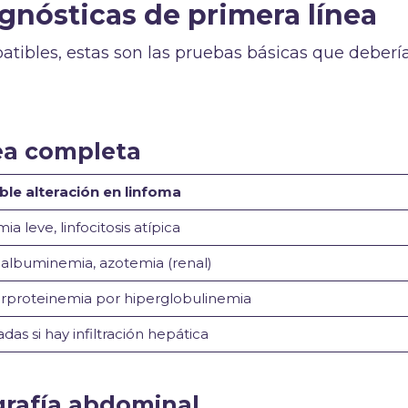
gnósticas de primera línea
tibles, estas son las pruebas básicas que debería
nea completa
ble alteración en linfoma
a leve, linfocitosis atípica
albuminemia, azotemia (renal)
rproteinemia por hiperglobulinemia
das si hay infiltración hepática
ografía abdominal