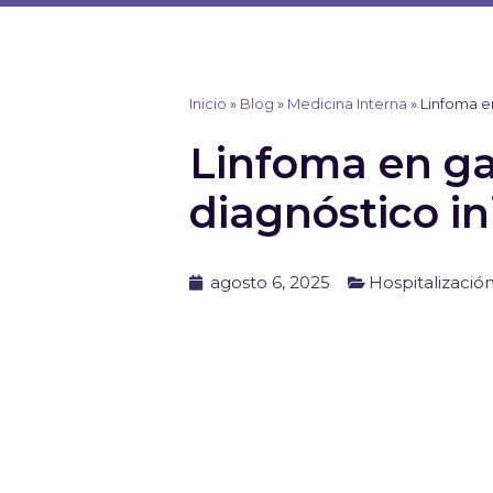
Ir
al
contenido
Inicio
»
Blog
»
Medicina Interna
»
Linfoma en
Linfoma en gat
diagnóstico in
agosto 6, 2025
Hospitalizació