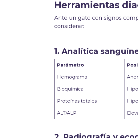
Herramientas dia
Ante un gato con signos compa
considerar:
1. Analítica sanguí
Parámetro
Posi
Hemograma
Anemi
Bioquímica
Hipo
Proteínas totales
Hipe
ALT/ALP
Eleva
2. Radiografía y ec