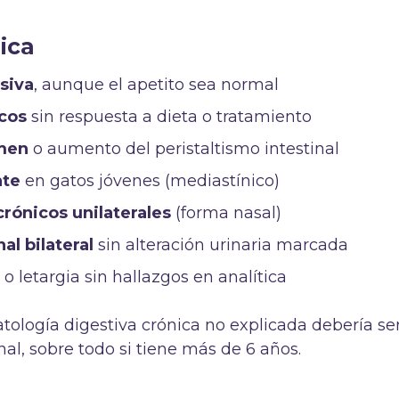
nica
siva
, aunque el apetito sea normal
icos
sin respuesta a dieta o tratamiento
men
o aumento del peristaltismo intestinal
nte
en gatos jóvenes (mediastínico)
crónicos unilaterales
(forma nasal)
l bilateral
sin alteración urinaria marcada
e
o letargia sin hallazgos en analítica
ología digestiva crónica no explicada debería se
al, sobre todo si tiene más de 6 años.