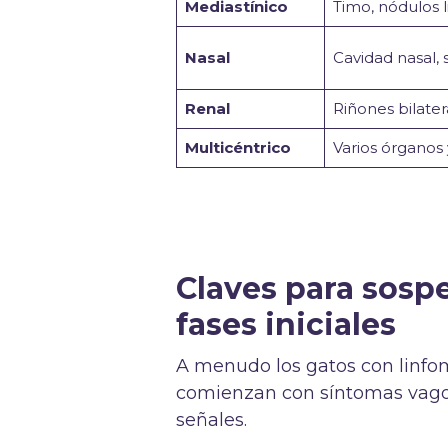
Mediastínico
Timo, nódulos l
Nasal
Cavidad nasal,
Renal
Riñones bilate
Multicéntrico
Varios órganos 
Claves para sosp
fases iniciales
A menudo los gatos con linfo
comienzan con síntomas vagos
señales.