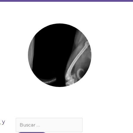
Buscar
a
y
por: