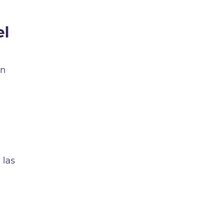
el
un
 las