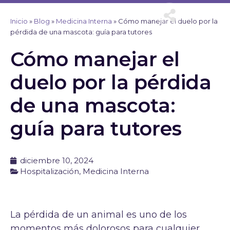
Ir
al
Inicio
»
Blog
»
Medicina Interna
»
Cómo manejar el duelo por la
contenido
pérdida de una mascota: guía para tutores
Cómo manejar el
duelo por la pérdida
de una mascota:
guía para tutores
diciembre 10, 2024
Hospitalización
,
Medicina Interna
La pérdida de un animal es uno de los
momentos más dolorosos para cualquier