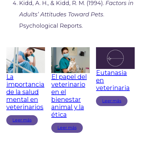
Kidd, A. H., & Kidd, R. M. (1994).
Factors in
Adults’ Attitudes Toward Pets
.
Psychological Reports.
Eutanasia
El papel del
La
en
veterinario
importancia
veterinaria
en el
de la salud
bienestar
mental en
Leer más
animal y la
veterinarios
ética
Leer más
Leer más