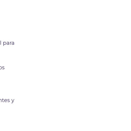
l para
os
ntes y