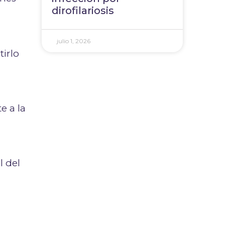
dirofilariosis
julio 1, 2026
tirlo
e a la
l del