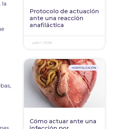
 la
Protocolo de actuación
ante una reacción
anafiláctica
ue
julio 1, 2026
HOSPITALIZACIÓN
ebas,
Cómo actuar ante una
infección por
ones