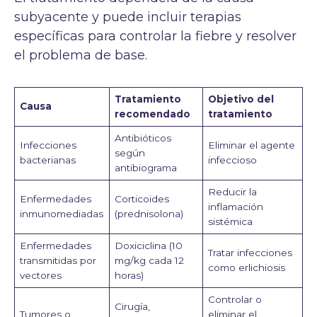
subyacente y puede incluir terapias
específicas para controlar la fiebre y resolver
el problema de base.
Tratamiento
Objetivo del
Causa
recomendado
tratamiento
Antibióticos
Infecciones
Eliminar el agente
según
bacterianas
infeccioso
antibiograma
Reducir la
Enfermedades
Corticoides
inflamación
inmunomediadas
(prednisolona)
sistémica
Enfermedades
Doxiciclina (10
Tratar infecciones
transmitidas por
mg/kg cada 12
como erlichiosis
vectores
horas)
Controlar o
Cirugía,
Tumores o
eliminar el