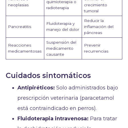
quimioterapia o
neoplasias
crecimiento
radioterapia
tumoral
Reducir la
Fluidoterapia y
Pancreatitis
inflamación del
manejo del dolor
páncreas
Suspensión del
Reacciones
Prevenir
medicamento
medicamentosas
recurrencias
causante
Cuidados sintomáticos
Antipiréticos:
Solo administrados bajo
prescripción veterinaria (paracetamol
está contraindicado en perros).
Fluidoterapia intravenosa:
Para tratar