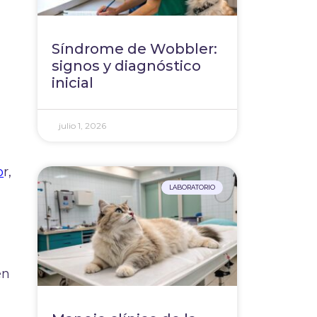
Síndrome de Wobbler:
signos y diagnóstico
inicial
julio 1, 2026
o
r,
LABORATORIO
en