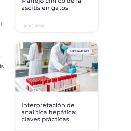
Manejo clínico de la
ascitis en gatos
l
julio 1, 2026
LABORATORIO
.
is
Interpretación de
analítica hepática:
claves prácticas