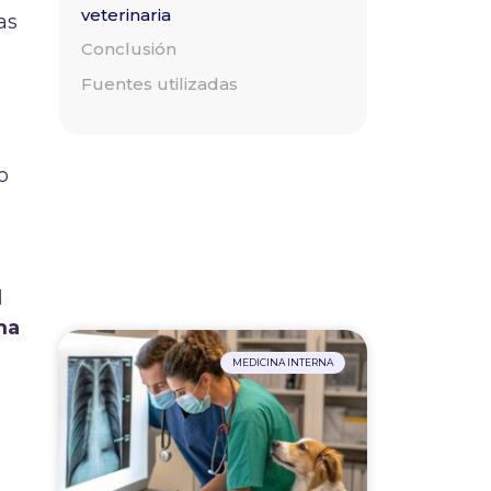
veterinaria
as
Conclusión
Fuentes utilizadas
o
l
ma
MEDICINA INTERNA