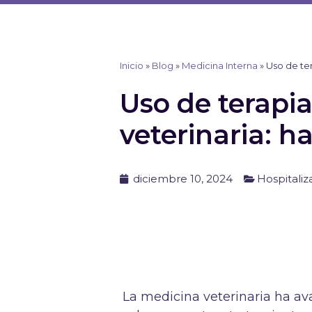
Ir
al
contenido
Inicio
»
Blog
»
Medicina Interna
»
Uso de te
Uso de terapia
veterinaria: 
diciembre 10, 2024
Hospitaliz
La medicina veterinaria ha av