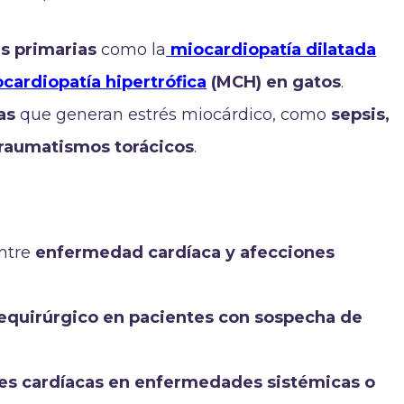
s primarias
como la
miocardiopatía dilatada
cardiopatía hipertrófica
(MCH) en gatos
.
as
que generan estrés miocárdico, como
sepsis,
 traumatismos torácicos
.
entre
enfermedad cardíaca y afecciones
requirúrgico en pacientes con sospecha de
nes cardíacas en enfermedades sistémicas o