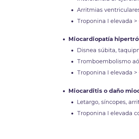
Arritmias ventriculares
Troponina I elevada >
Miocardiopatía hipertró
Disnea súbita, taquip
Tromboembolismo aórt
Troponina I elevada >
Miocarditis o daño mio
Letargo, síncopes, arri
Troponina I elevada c