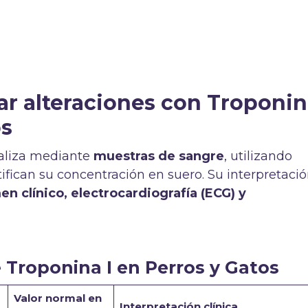
r alteraciones con Troponi
os
realiza mediante
muestras de sangre
, utilizando
ifican su concentración en suero. Su interpretaci
n clínico, electrocardiografía (ECG) y
 Troponina I en Perros y Gatos
Valor normal en
Interpretación clínica