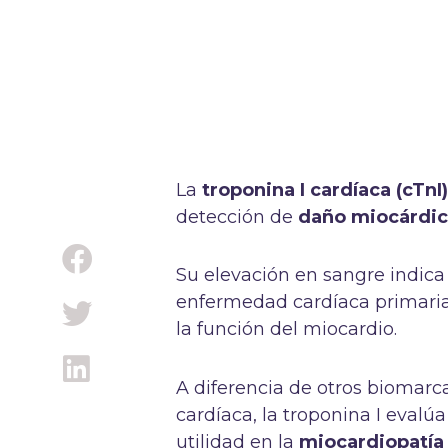
La
troponina I cardíaca (cTnI
detección de
daño miocárdic
Su elevación en sangre indic
enfermedad cardíaca primaria
la función del miocardio.
A diferencia de otros biomar
cardíaca, la troponina I evalúa
utilidad en la
miocardiopatía 