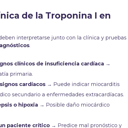
ínica de la Troponina I en
eben interpretarse junto con la clínica y pruebas
iagnósticos
.
gnos clínicos de insuficiencia cardíaca
→
tía primaria.
 signos cardíacos
→ Puede indicar miocarditis
dico secundario a enfermedades extracardíacas.
epsis o hipoxia
→ Posible daño miocárdico
un paciente crítico
→ Predice mal pronóstico y