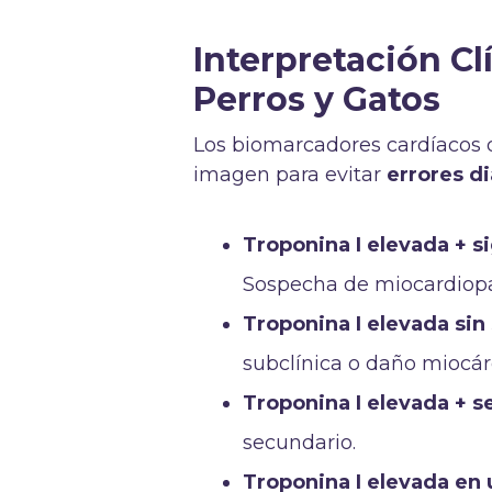
Interpretación Cl
Perros y Gatos
Los biomarcadores cardíacos d
imagen para evitar
errores d
Troponina I elevada + si
Sospecha de miocardiopa
Troponina I elevada sin
subclínica o daño miocár
Troponina I elevada + s
secundario.
Troponina I elevada en 