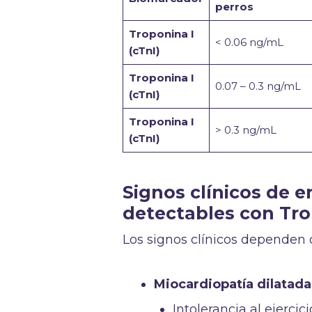
perros
Troponina I
< 0.06 ng/mL
(cTnI)
Troponina I
0.07 – 0.3 ng/mL
(cTnI)
Troponina I
> 0.3 ng/mL
(cTnI)
Signos clínicos de 
detectables con Tro
Los signos clínicos dependen 
Miocardiopatía dilatada
Intolerancia al ejercici