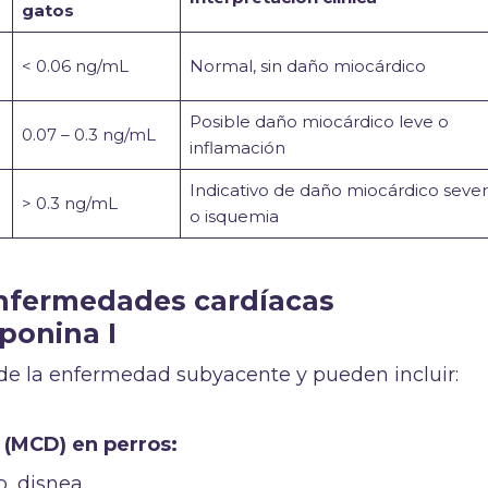
gatos
< 0.06 ng/mL
Normal, sin daño miocárdico
Posible daño miocárdico leve o
0.07 – 0.3 ng/mL
inflamación
Indicativo de daño miocárdico seve
> 0.3 ng/mL
o isquemia
enfermedades cardíacas
ponina I
de la enfermedad subyacente y pueden incluir:
 (MCD) en perros:
o, disnea.