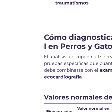
traumatismos
.
Cómo diagnostica
I en Perros y Gat
El análisis de troponina I se 
pruebas específicas que cuant
debe combinarse con el
exame
ecocardiografía
.
Valores normales de
Valor normal en
Biomarcador