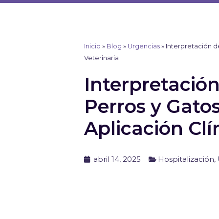
Ir
al
contenido
Inicio
»
Blog
»
Urgencias
»
Interpretación de
Veterinaria
Interpretación
Perros y Gatos
Aplicación Clí
abril 14, 2025
Hospitalización
,