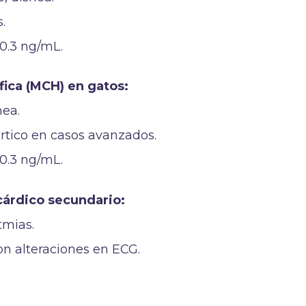
.
 0.3 ng/mL.
fica (MCH) en gatos:
nea.
ico en casos avanzados.
 0.3 ng/mL.
cárdico secundario:
tmias.
on alteraciones en ECG.