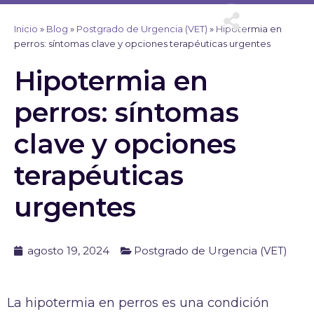
Ir
al
Inicio
»
Blog
»
Postgrado de Urgencia (VET)
»
Hipotermia en
contenido
perros: síntomas clave y opciones terapéuticas urgentes
Hipotermia en
perros: síntomas
clave y opciones
terapéuticas
urgentes
agosto 19, 2024
Postgrado de Urgencia (VET)
La hipotermia en perros es una condición