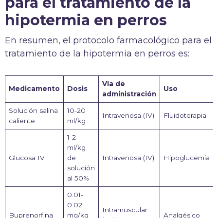
para el tratamiento de la
hipotermia en perros
En resumen, el protocolo farmacológico para el
tratamiento de la hipotermia en perros es:
Vía de
Medicamento
Dosis
Uso
administración
Solución salina
10-20
Intravenosa (IV)
Fluidoterapia
caliente
ml/kg
1-2
ml/kg
Glucosa IV
de
Intravenosa (IV)
Hipoglucemia
solución
al 50%
0.01-
0.02
Intramuscular
Buprenorfina
mg/kg
Analgésico