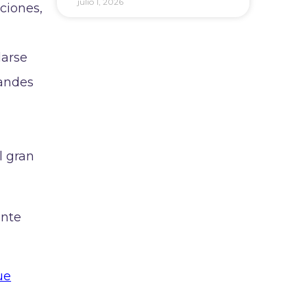
julio 1, 2026
ciones,
darse
randes
l gran
ente
ue