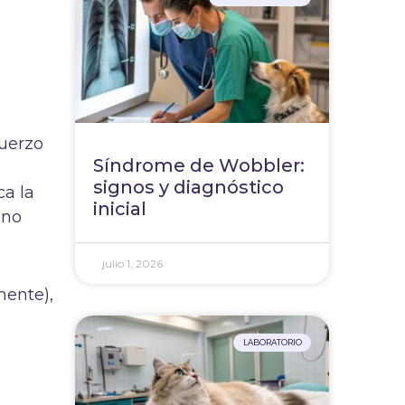
fuerzo
Síndrome de Wobbler:
signos y diagnóstico
a la
inicial
ino
julio 1, 2026
mente),
LABORATORIO