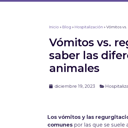
Ir
al
contenido
Inicio
»
Blog
»
Hospitalización
»
Vómitos vs.
Vómitos vs. r
saber las dif
animales
diciembre 19, 2023
Hospitaliz
Los vómitos y las regurgitaci
comunes
por las que se suele a