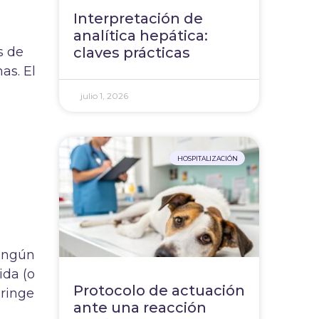
Interpretación de
analítica hepática:
s de
claves prácticas
as. El
s
julio 1, 2026
HOSPITALIZACIÓN
ningún
ida (o
Protocolo de actuación
aringe
ante una reacción