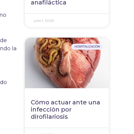
anafiláctica
 no
julio 1, 2026
 de
HOSPITALIZACIÓN
ando la
ado
Cómo actuar ante una
infección por
dirofilariosis