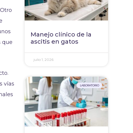
 Otro
e
gunos
Manejo clínico de la
ascitis en gatos
s que
julio 1, 2026
cto.
s vías
LABORATORIO
imales