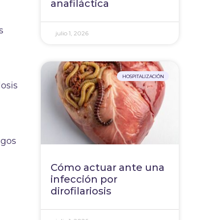
anafiláctica
s
julio 1, 2026
s
HOSPITALIZACIÓN
osis
sgos
Cómo actuar ante una
infección por
dirofilariosis