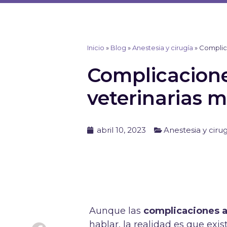
Ir
al
contenido
Inicio
»
Blog
»
Anestesia y cirugía
»
Complic
Complicacione
veterinarias 
abril 10, 2023
Anestesia y ciru
Aunque las
complicaciones 
hablar, la realidad es que exi