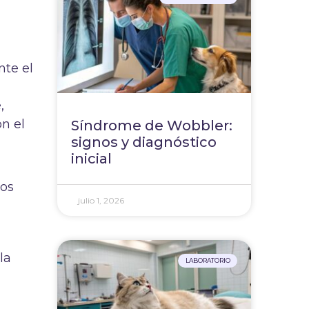
nte el
,
on el
Síndrome de Wobbler:
signos y diagnóstico
inicial
tos
julio 1, 2026
la
LABORATORIO