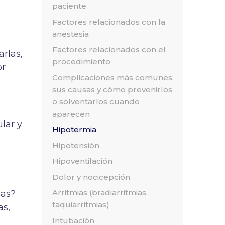
paciente
Factores relacionados con la
anestesia
Factores relacionados con el
rlas,
procedimiento
or
Complicaciones más comunes,
sus causas y cómo prevenirlos
o solventarlos cuando
aparecen
lar y
Hipotermia
Hipotensión
Hipoventilación
Dolor y nocicepción
Arritmias (bradiarritmias,
las?
taquiarritmias)
as,
Intubación