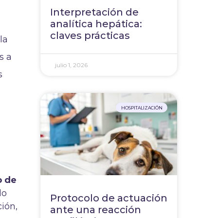
Interpretación de
analítica hepática:
claves prácticas
la
s a
julio 1, 2026
s
HOSPITALIZACIÓN
o de
do
Protocolo de actuación
ción,
ante una reacción