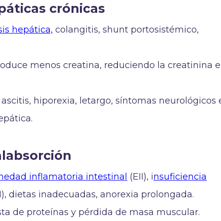
áticas crónicas
sis hepática,
colangitis, shunt portosistémico,
produce menos creatina, reduciendo la creatinina 
a, ascitis, hiporexia, letargo, síntomas neurológicos
epática.
alabsorción
edad inflamatoria intestinal
(EII), i
nsuficiencia
I), dietas inadecuadas, anorexia prolongada.
sta de proteínas y pérdida de masa muscular.