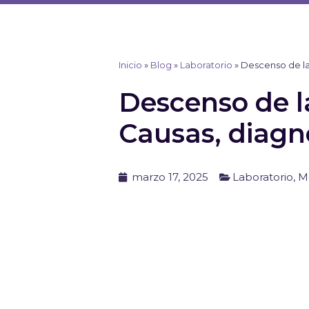
Ir
al
contenido
Inicio
»
Blog
»
Laboratorio
»
Descenso de la
Descenso de la
Causas, diagn
marzo 17, 2025
Laboratorio
,
M