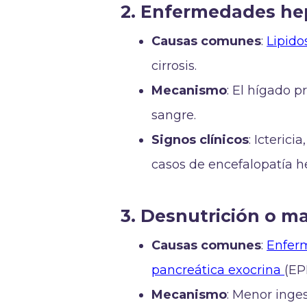
2. Enfermedades hep
Causas comunes
:
Lipido
cirrosis.
Mecanismo
: El hígado 
sangre.
Signos clínicos
: Icterici
casos de encefalopatía h
3. Desnutrición o m
Causas comunes
:
Enferm
pancreática exocrina
(EP
Mecanismo
: Menor inge