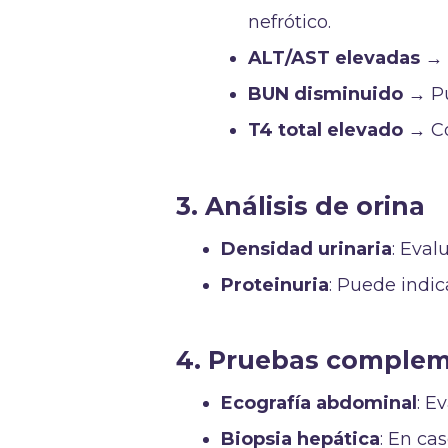
nefrótico.
ALT/AST elevadas
→ 
BUN disminuido
→ Pu
T4 total elevado
→ Co
3. Análisis de orina
Densidad urinaria
: Eval
Proteinuria
: Puede indic
4. Pruebas complem
Ecografía abdominal
: E
Biopsia hepática
: En ca