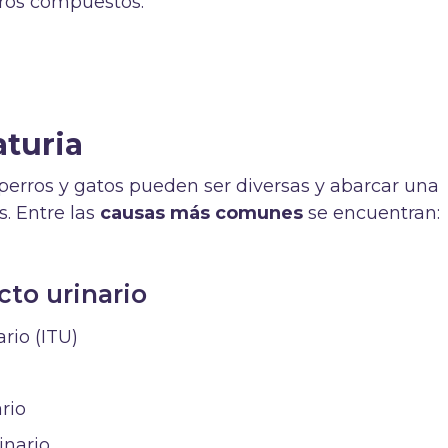
tros compuestos.
aturia
perros y gatos pueden ser diversas y abarcar una
s. Entre las
causas más comunes
se encuentran:
to urinario
ario (ITU)
rio
inario