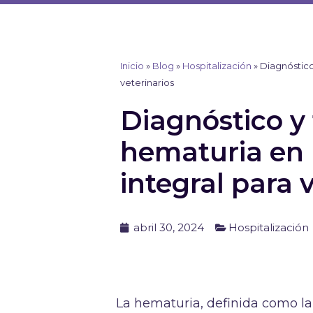
Ir
al
contenido
Inicio
»
Blog
»
Hospitalización
»
Diagnóstico
veterinarios
Diagnóstico y 
hematuria en 
integral para 
abril 30, 2024
Hospitalización
La hematuria, definida como l