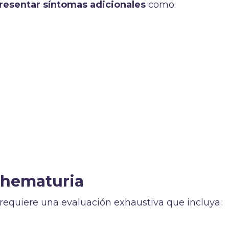
presentar síntomas adicionales
como:
 hematuria
 requiere una evaluación exhaustiva que incluya: