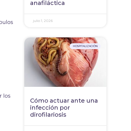
anafiláctica
julio 1, 2026
bulos
HOSPITALIZACIÓN
r los
Cómo actuar ante una
infección por
dirofilariosis