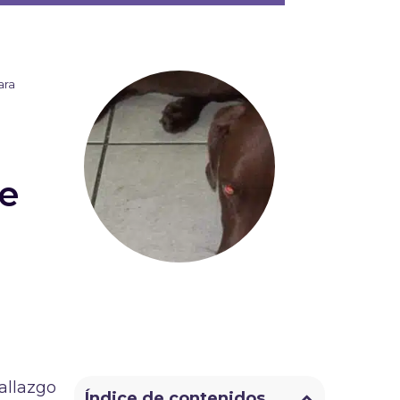
ara
je
hallazgo
Índice de contenidos