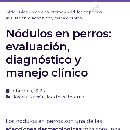
Ir
al
Inicio
»
Blog
»
Medicina Interna
»
Nódulos en perros:
contenido
evaluación, diagnóstico y manejo clínico
Nódulos en perros:
evaluación,
diagnóstico y
manejo clínico
febrero 4, 2025
Hospitalización
,
Medicina Interna
Los nódulos en perros son una de las
afecciones dermatológicas
más comunes