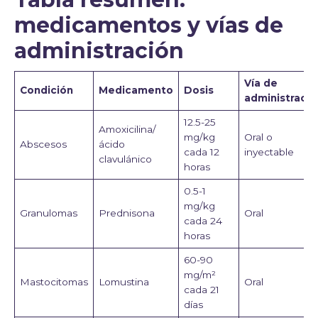
medicamentos y vías de
administración
Vía de
Condición
Medicamento
Dosis
administració
12.5-25
Amoxicilina/
mg/kg
Oral o
Abscesos
ácido
cada 12
inyectable
clavulánico
horas
0.5-1
mg/kg
Granulomas
Prednisona
Oral
cada 24
horas
60-90
mg/m²
Mastocitomas
Lomustina
Oral
cada 21
días