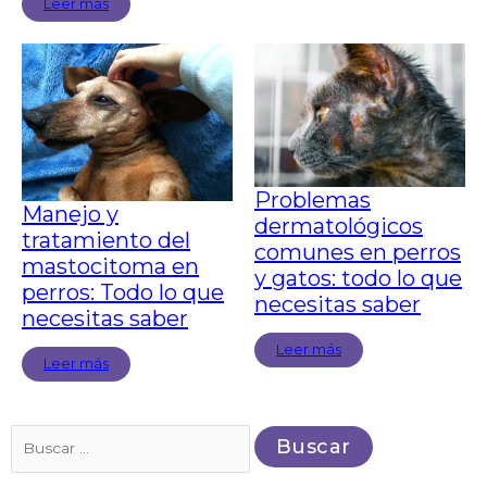
Leer más
Problemas
Manejo y
dermatológicos
tratamiento del
comunes en perros
mastocitoma en
y gatos: todo lo que
perros: Todo lo que
necesitas saber
necesitas saber
Leer más
Leer más
Buscar
por: