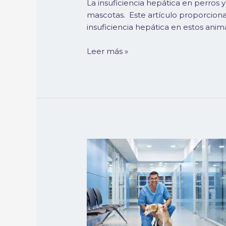
La insuficiencia hepática en perros 
mascotas. Este artículo proporciona 
insuficiencia hepática en estos anima
Leer más »
Abordaje
del
síndrome
de
la
cola
de