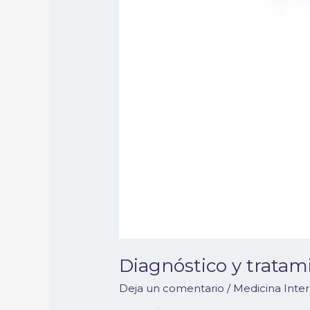
perros
y
gatos
Diagnóstico y tratami
Deja un comentario
/
Medicina Inte