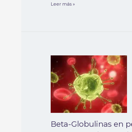
Leer más »
Beta-
Globulinas
en
perros
y
gatos:
Un
análisis
detallado
Beta-Globulinas en pe