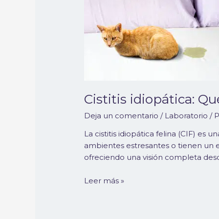
idiopática:
Qué
es
y
tratamiento
en
gatos
Cistitis idiopática: Q
Deja un comentario
/
Laboratorio
/ 
La cistitis idiopática felina (CIF) 
ambientes estresantes o tienen un esti
ofreciendo una visión completa desd
Leer más »