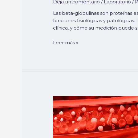
Deja un comentario
/
Laboratorio
/ 
Las beta-globulinas son proteínas e
funciones fisiológicas y patológicas.
clínica, y cómo su medición puede s
Leer más »
Alfa-
Globulinas
en
perros
y
gatos: