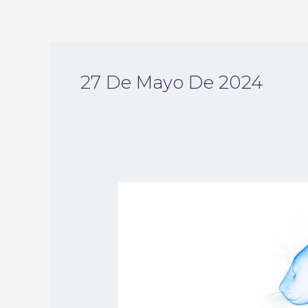
Ir
al
contenido
Navegación
de
27 De Mayo De 2024
entradas
Diagnóstico
y
tratamiento
de
la
insuficiencia
hepática
en