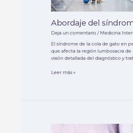
gato
en
perros
Abordaje del síndrom
Deja un comentario
/
Medicina Inte
El síndrome de la cola de gato en p
que afecta la región lumbosacra de 
visión detallada del diagnóstico y t
Leer más »
Cistitis