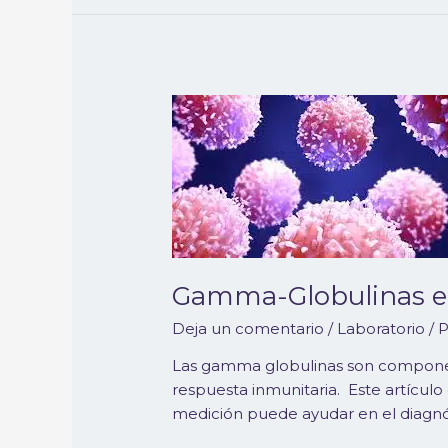
Gamma-
Globulinas
en
perros
y
gatos:
Un
análisis
Gamma-Globulinas en 
exhaustivo
Deja un comentario
/
Laboratorio
/ 
Las gamma globulinas son component
respuesta inmunitaria. Este artículo
medición puede ayudar en el diagnó